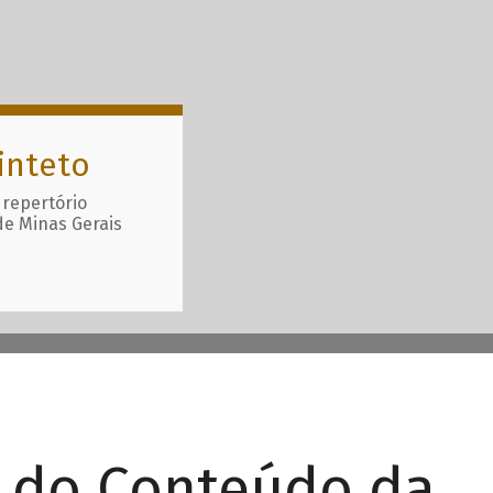
inteto
 repertório
de Minas Gerais
r do Conteúdo da