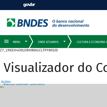
Z7_L9KEH4O0LORH80ALCLTPF80S20
Visualizador do 
Ações
Destaques Prin