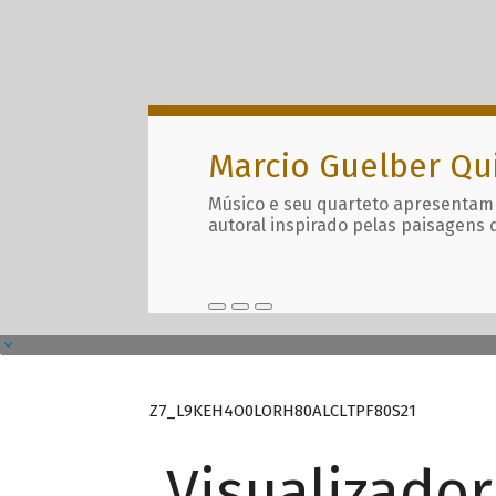
Marcio Guelber Qu
Músico e seu quarteto apresentam
autoral inspirado pelas paisagens 
Z7_L9KEH4O0LORH80ALCLTPF80S21
Visualizado