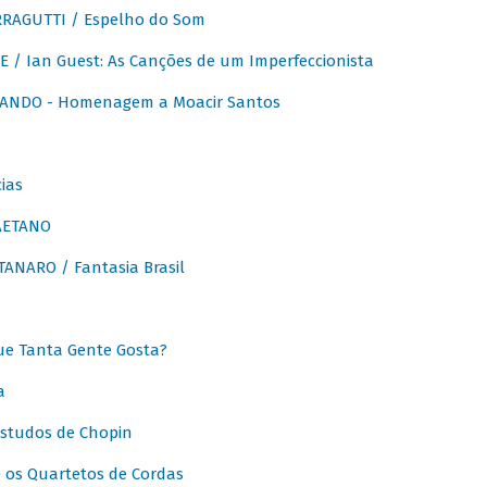
RAGUTTI / Espelho do Som
E / Ian Guest: As Canções de um Imperfeccionista
ANDO - Homenagem a Moacir Santos
ias
AETANO
ANARO / Fantasia Brasil
e Tanta Gente Gosta?
a
Estudos de Chopin
 os Quartetos de Cordas