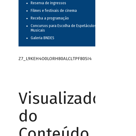
Reserva de ingressos
Filmes e festivais de cinema
Receba a programação
Concursos para Escolha de Espetáculos
Musicais
Galeria BNDES
Z7_L9KEH4O0LORH80ALCLTPF80SI4
Visualizador
do
Conteúdo