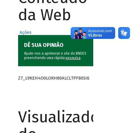
da Web
Ações
DÊ SUA OPINIÃO
Ajude-nos a aprimorar o site do BNDES
preenchendo uma rápida
pesquisa
.
Z7_L9KEH4O0LORH80ALCLTPF80SI6
Visualizador