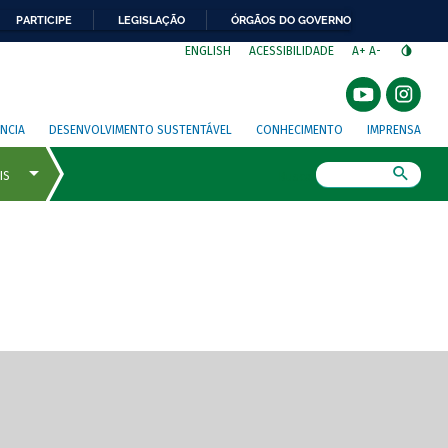
PARTICIPE
LEGISLAÇÃO
ÓRGÃOS DO GOVERNO
⁣
ENGLISH
ACESSIBILIDADE
A+
A-
NCIA
DESENVOLVIMENTO SUSTENTÁVEL
CONHECIMENTO
IMPRENSA
Busca
gem de tela