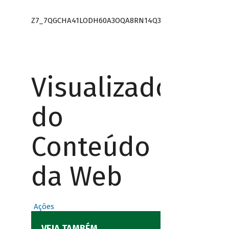
Z7_7QGCHA41LODH60A3OQA8RN14Q3
Visualizador
do
Conteúdo
da Web
Ações
VEJA TAMBÉM