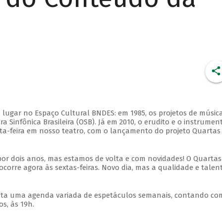
 lugar no Espaço Cultural BNDES: em 1985, os projetos de músic
 Sinfônica Brasileira (OSB). Já em 2010, o erudito e o instrumen
ta-feira em nosso teatro, com o lançamento do projeto Quartas
por dois anos, mas estamos de volta e com novidades! O Quartas
ocorre agora às sextas-feiras. Novo dia, mas a qualidade e talen
nta uma agenda variada de espetáculos semanais, contando co
s, às 19h.