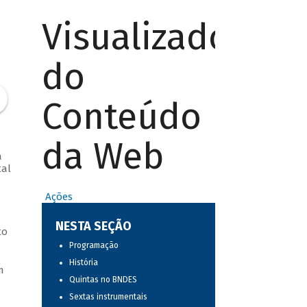
Visualizador
do
Conteúdo
da Web
a
tal
Ações
NESTA SEÇÃO
to
Programação
História
m
Quintas no BNDES
Sextas instrumentais