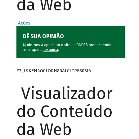
da Web
Ações
DÊ SUA OPINIÃO
Ajude-nos a aprimorar o site do BNDES preenchendo
uma rápida
pesquisa
.
Z7_L9KEH4O0LORH80ALCLTPF80SI6
Visualizador
do Conteúdo
da Web