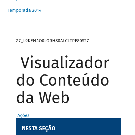
Temporada 2014
Z7_L9KEH4O0LORH80ALCLTPF80S27
Visualizador
do Conteúdo
da Web
Ações
NESTA SEÇÃO