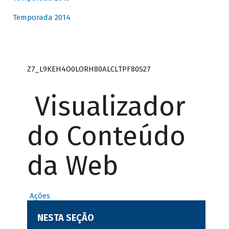
Temporada 2014
Z7_L9KEH4O0LORH80ALCLTPF80S27
Visualizador
do Conteúdo
da Web
Ações
NESTA SEÇÃO