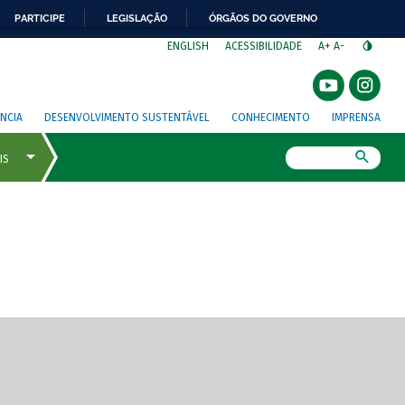
PARTICIPE
LEGISLAÇÃO
ÓRGÃOS DO GOVERNO
⁣
ENGLISH
ACESSIBILIDADE
A+
A-
NCIA
DESENVOLVIMENTO SUSTENTÁVEL
CONHECIMENTO
IMPRENSA
Busca
gem de tela