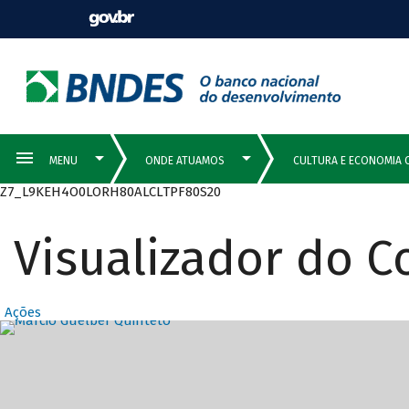
Z7_L9KEH4O0LORH80ALCLTPF80S20
Visualizador do 
Ações
Destaques Prin