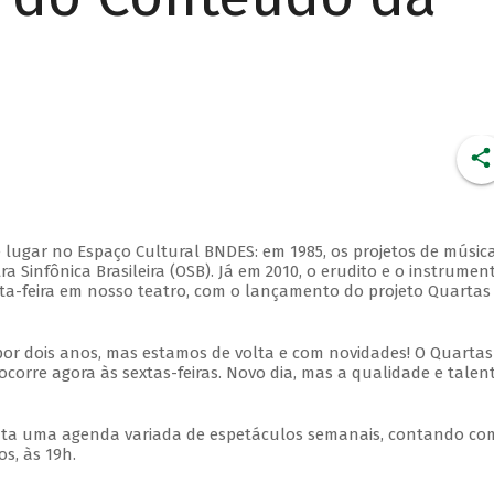
 lugar no Espaço Cultural BNDES: em 1985, os projetos de músic
 Sinfônica Brasileira (OSB). Já em 2010, o erudito e o instrumen
ta-feira em nosso teatro, com o lançamento do projeto Quartas
por dois anos, mas estamos de volta e com novidades! O Quartas
ocorre agora às sextas-feiras. Novo dia, mas a qualidade e talen
nta uma agenda variada de espetáculos semanais, contando co
s, às 19h.