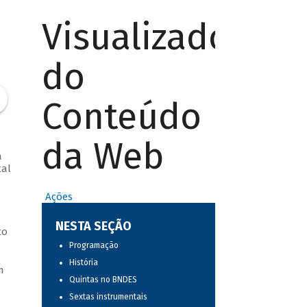
Visualizador
do
Conteúdo
da Web
a
tal
Ações
NESTA SEÇÃO
to
Programação
História
m
Quintas no BNDES
Sextas instrumentais