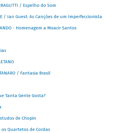
RAGUTTI / Espelho do Som
E / Ian Guest: As Canções de um Imperfeccionista
ANDO - Homenagem a Moacir Santos
ias
AETANO
ANARO / Fantasia Brasil
e Tanta Gente Gosta?
a
Estudos de Chopin
 os Quartetos de Cordas