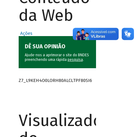
da Web
Ações
DÊ SUA OPINIÃO
Ajude-nos a aprimorar o site do BNDES
preenchendo uma rápida
pesquisa
.
Z7_L9KEH4O0LORH80ALCLTPF80SI6
Visualizador