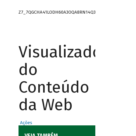
Z7_7QGCHA41LODH60A3OQA8RN14Q3
Visualizador
do
Conteúdo
da Web
Ações
VEJA TAMBÉM