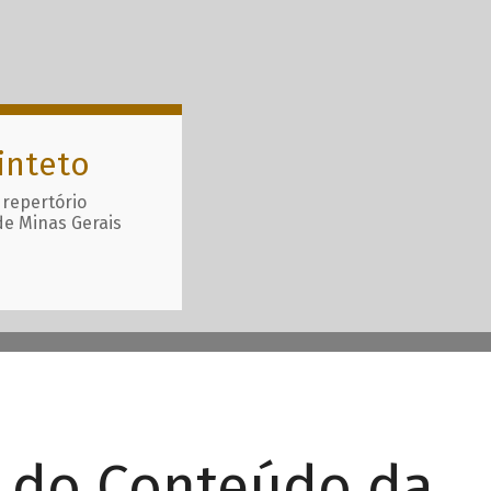
inteto
 repertório
de Minas Gerais
r do Conteúdo da