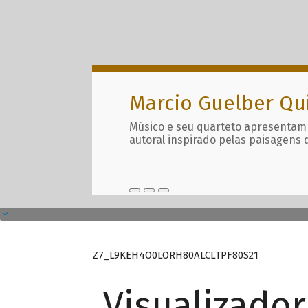
Marcio Guelber Qu
Músico e seu quarteto apresentam
autoral inspirado pelas paisagens 
Z7_L9KEH4O0LORH80ALCLTPF80S21
Visualizado