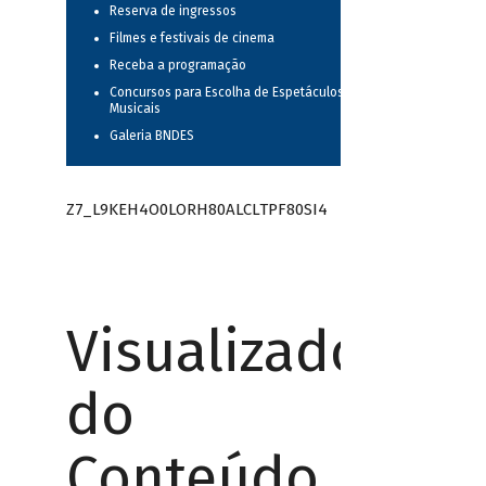
Reserva de ingressos
Filmes e festivais de cinema
Receba a programação
Concursos para Escolha de Espetáculos
Musicais
Galeria BNDES
Z7_L9KEH4O0LORH80ALCLTPF80SI4
Visualizador
do
Conteúdo