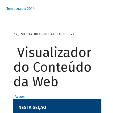
Temporada 2014
Z7_L9KEH4O0LORH80ALCLTPF80S27
Visualizador
do Conteúdo
da Web
Ações
NESTA SEÇÃO