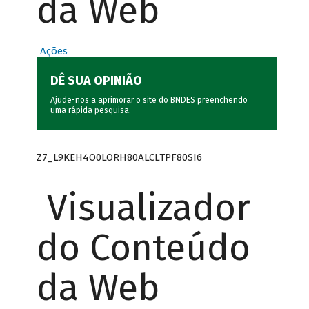
da Web
Ações
DÊ SUA OPINIÃO
Ajude-nos a aprimorar o site do BNDES preenchendo
uma rápida
pesquisa
.
Z7_L9KEH4O0LORH80ALCLTPF80SI6
Visualizador
do Conteúdo
da Web