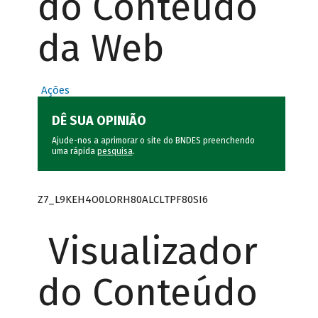
do Conteúdo
da Web
Ações
DÊ SUA OPINIÃO
Ajude-nos a aprimorar o site do BNDES preenchendo
uma rápida
pesquisa
.
Z7_L9KEH4O0LORH80ALCLTPF80SI6
Visualizador
do Conteúdo