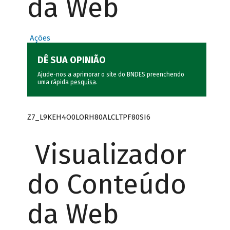
da Web
Ações
DÊ SUA OPINIÃO
Ajude-nos a aprimorar o site do BNDES preenchendo
uma rápida
pesquisa
.
Z7_L9KEH4O0LORH80ALCLTPF80SI6
Visualizador
do Conteúdo
da Web