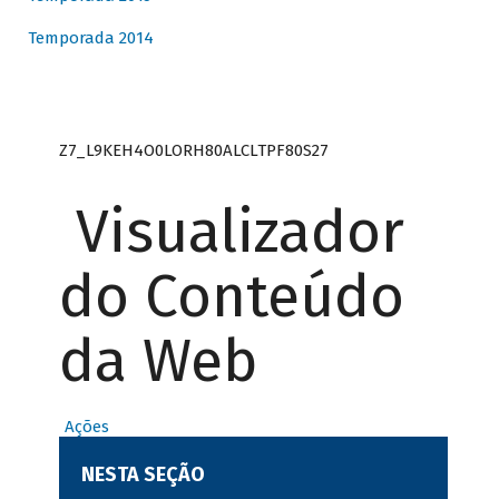
Temporada 2014
Z7_L9KEH4O0LORH80ALCLTPF80S27
Visualizador
do Conteúdo
da Web
Ações
NESTA SEÇÃO