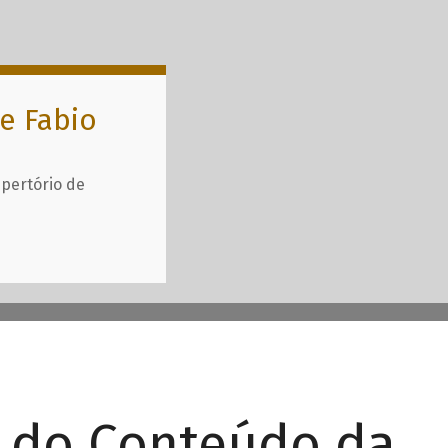
e Fabio
epertório de
r do Conteúdo da