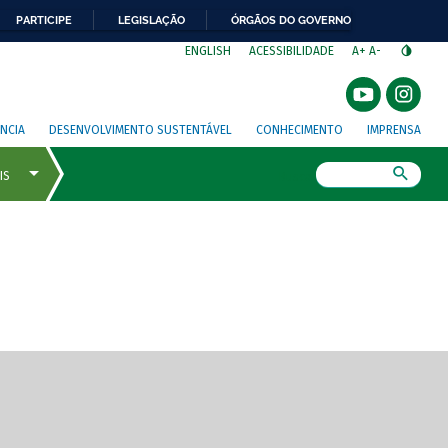
PARTICIPE
LEGISLAÇÃO
ÓRGÃOS DO GOVERNO
⁣
ENGLISH
ACESSIBILIDADE
A+
A-
NCIA
DESENVOLVIMENTO SUSTENTÁVEL
CONHECIMENTO
IMPRENSA
Busca
gem de tela