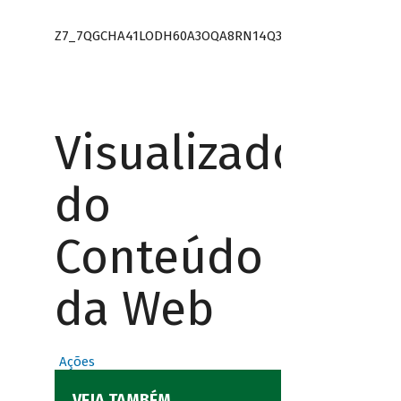
Z7_7QGCHA41LODH60A3OQA8RN14Q3
Visualizador
do
Conteúdo
da Web
Ações
VEJA TAMBÉM