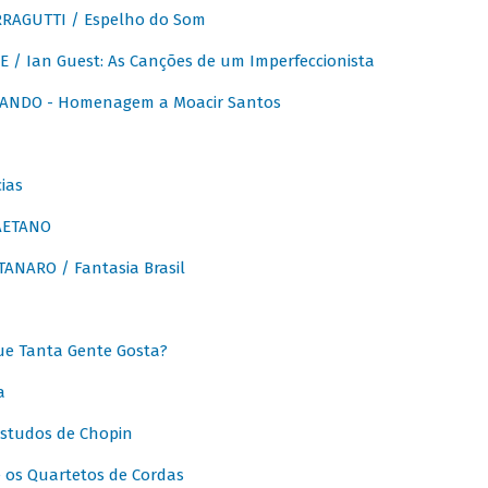
RAGUTTI / Espelho do Som
E / Ian Guest: As Canções de um Imperfeccionista
ANDO - Homenagem a Moacir Santos
ias
AETANO
ANARO / Fantasia Brasil
e Tanta Gente Gosta?
a
Estudos de Chopin
 os Quartetos de Cordas