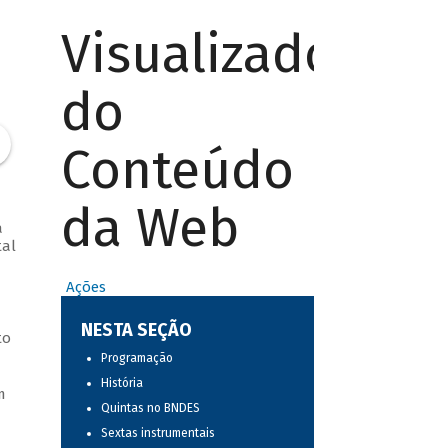
Visualizador
do
Conteúdo
da Web
a
tal
Ações
NESTA SEÇÃO
to
Programação
História
m
Quintas no BNDES
Sextas instrumentais