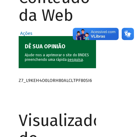
da Web
Ações
DÊ SUA OPINIÃO
Ajude-nos a aprimorar o site do BNDES
preenchendo uma rápida
pesquisa
.
Z7_L9KEH4O0LORH80ALCLTPF80SI6
Visualizador