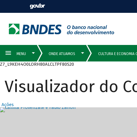
Z7_L9KEH4O0LORH80ALCLTPF80S20
Visualizador do 
Ações
Destaques Prin