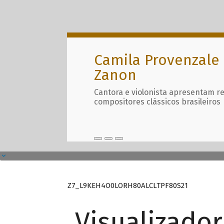
Camila Provenzale 
Zanon
Cantora e violonista apresentam r
compositores clássicos brasileiros
Z7_L9KEH4O0LORH80ALCLTPF80S21
Visualizado