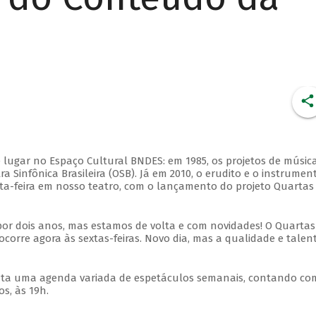
 lugar no Espaço Cultural BNDES: em 1985, os projetos de músic
 Sinfônica Brasileira (OSB). Já em 2010, o erudito e o instrumen
ta-feira em nosso teatro, com o lançamento do projeto Quartas
por dois anos, mas estamos de volta e com novidades! O Quartas
ocorre agora às sextas-feiras. Novo dia, mas a qualidade e talen
nta uma agenda variada de espetáculos semanais, contando co
s, às 19h.