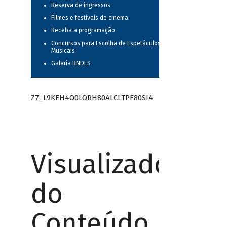
Reserva de ingressos
Filmes e festivais de cinema
Receba a programação
Concursos para Escolha de Espetáculos
Musicais
Galeria BNDES
Z7_L9KEH4O0LORH80ALCLTPF80SI4
Visualizador
do
Conteúdo