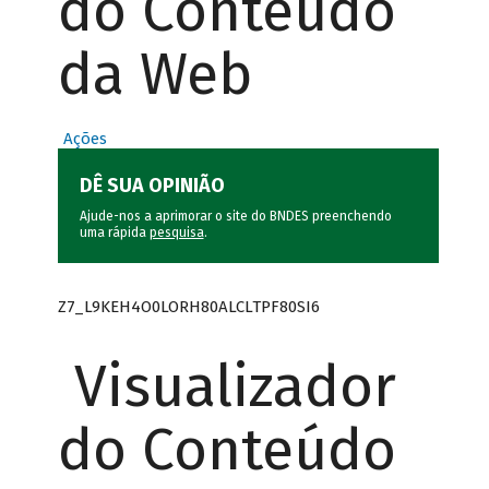
do Conteúdo
da Web
Ações
DÊ SUA OPINIÃO
Ajude-nos a aprimorar o site do BNDES preenchendo
uma rápida
pesquisa
.
Z7_L9KEH4O0LORH80ALCLTPF80SI6
Visualizador
do Conteúdo