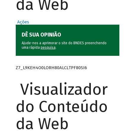
da Web
Ações
DÊ SUA OPINIÃO
Ajude-nos a aprimorar o site do BNDES preenchendo
uma rápida
pesquisa
.
Z7_L9KEH4O0LORH80ALCLTPF80SI6
Visualizador
do Conteúdo
da Web