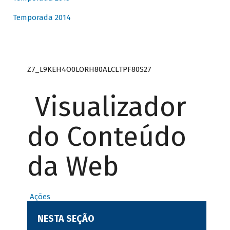
Temporada 2014
Z7_L9KEH4O0LORH80ALCLTPF80S27
Visualizador
do Conteúdo
da Web
Ações
NESTA SEÇÃO