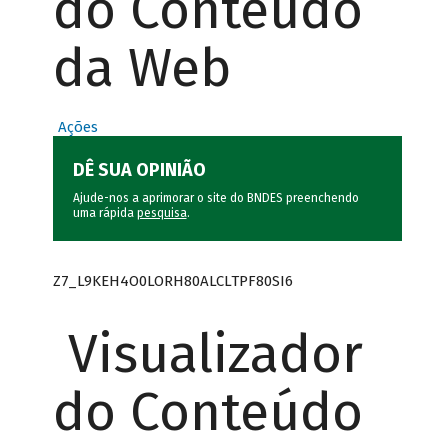
do Conteúdo
da Web
Ações
DÊ SUA OPINIÃO
Ajude-nos a aprimorar o site do BNDES preenchendo
uma rápida
pesquisa
.
Z7_L9KEH4O0LORH80ALCLTPF80SI6
Visualizador
do Conteúdo