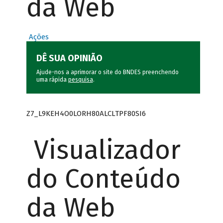
da Web
Ações
DÊ SUA OPINIÃO
Ajude-nos a aprimorar o site do BNDES preenchendo
uma rápida
pesquisa
.
Z7_L9KEH4O0LORH80ALCLTPF80SI6
Visualizador
do Conteúdo
da Web