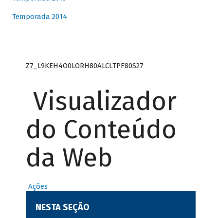
Temporada 2014
Z7_L9KEH4O0LORH80ALCLTPF80S27
Visualizador
do Conteúdo
da Web
Ações
NESTA SEÇÃO