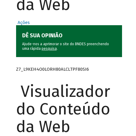
da Web
Ações
DÊ SUA OPINIÃO
Ajude-nos a aprimorar o site do BNDES preenchendo
uma rápida
pesquisa
.
Z7_L9KEH4O0LORH80ALCLTPF80SI6
Visualizador
do Conteúdo
da Web