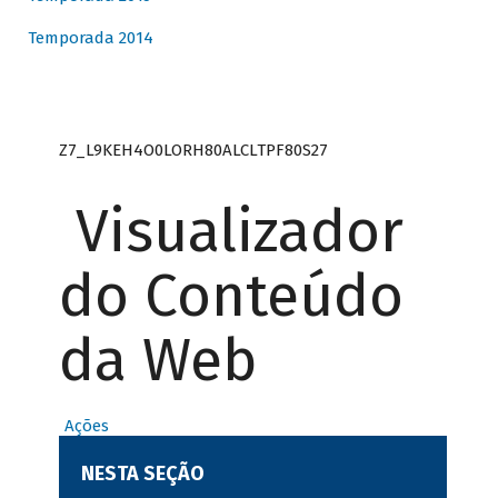
Temporada 2014
Z7_L9KEH4O0LORH80ALCLTPF80S27
Visualizador
do Conteúdo
da Web
Ações
NESTA SEÇÃO