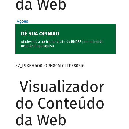
da Web
Ações
DÊ SUA OPINIÃO
Ajude-nos a aprimorar o site do BNDES preenchendo
uma rápida
pesquisa
.
Z7_L9KEH4O0LORH80ALCLTPF80SI6
Visualizador
do Conteúdo
da Web