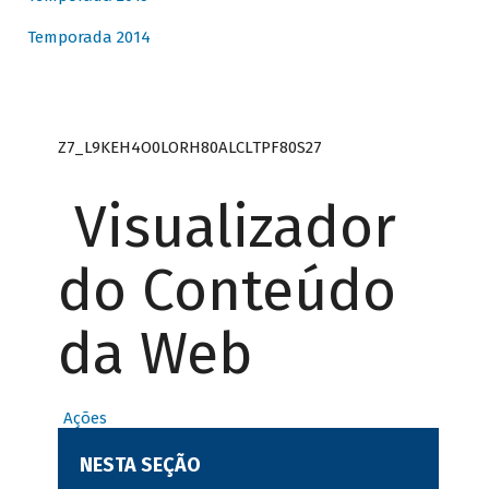
Temporada 2014
Z7_L9KEH4O0LORH80ALCLTPF80S27
Visualizador
do Conteúdo
da Web
Ações
NESTA SEÇÃO