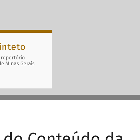
inteto
 repertório
de Minas Gerais
r do Conteúdo da