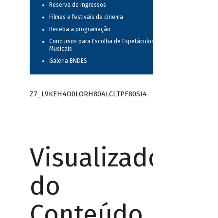
Reserva de ingressos
Filmes e festivais de cinema
Receba a programação
Concursos para Escolha de Espetáculos
Musicais
Galeria BNDES
Z7_L9KEH4O0LORH80ALCLTPF80SI4
Visualizador
do
Conteúdo