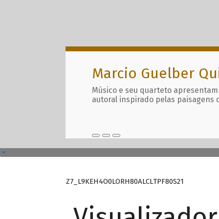
Marcio Guelber Qu
Músico e seu quarteto apresentam
autoral inspirado pelas paisagens 
Z7_L9KEH4O0LORH80ALCLTPF80S21
Visualizado