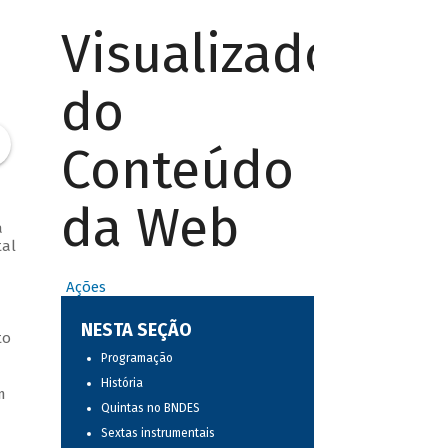
Visualizador
do
Conteúdo
da Web
a
tal
Ações
NESTA SEÇÃO
to
Programação
História
m
Quintas no BNDES
Sextas instrumentais