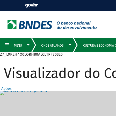
Z7_L9KEH4O0LORH80ALCLTPF80S20
Visualizador do 
Ações
Destaques Prin