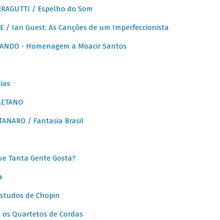
RAGUTTI / Espelho do Som
E / Ian Guest: As Canções de um Imperfeccionista
ANDO - Homenagem a Moacir Santos
ias
AETANO
ANARO / Fantasia Brasil
e Tanta Gente Gosta?
a
Estudos de Chopin
 os Quartetos de Cordas