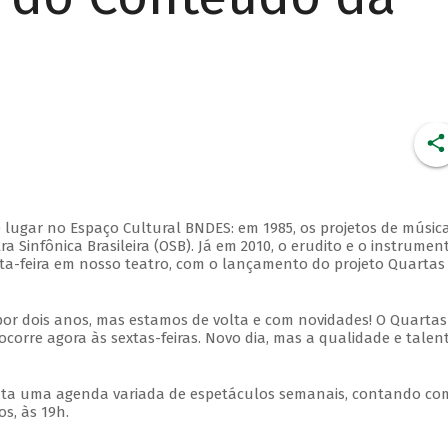
 lugar no Espaço Cultural BNDES: em 1985, os projetos de músic
 Sinfônica Brasileira (OSB). Já em 2010, o erudito e o instrumen
ta-feira em nosso teatro, com o lançamento do projeto Quartas
por dois anos, mas estamos de volta e com novidades! O Quartas
ocorre agora às sextas-feiras. Novo dia, mas a qualidade e talen
nta uma agenda variada de espetáculos semanais, contando co
s, às 19h.