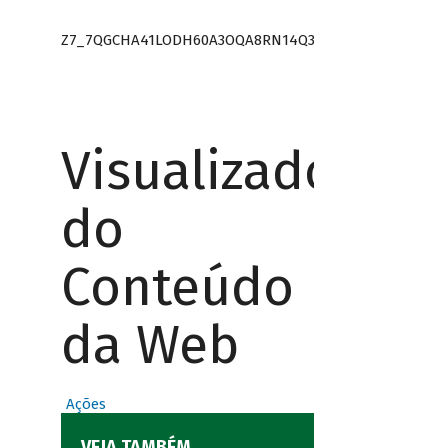
Z7_7QGCHA41LODH60A3OQA8RN14Q3
Visualizador
do
Conteúdo
da Web
Ações
VEJA TAMBÉM