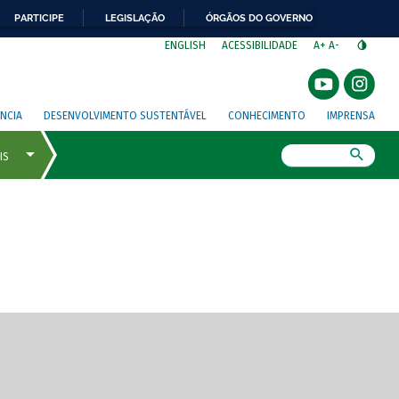
PARTICIPE
LEGISLAÇÃO
ÓRGÃOS DO GOVERNO
⁣
ENGLISH
ACESSIBILIDADE
A+
A-
NCIA
DESENVOLVIMENTO SUSTENTÁVEL
CONHECIMENTO
IMPRENSA
Busca
gem de tela