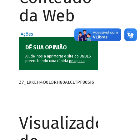
da Web
Ações
DÊ SUA OPINIÃO
Ajude-nos a aprimorar o site do BNDES
preenchendo uma rápida
pesquisa
.
Z7_L9KEH4O0LORH80ALCLTPF80SI6
Visualizador