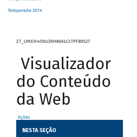
Temporada 2014
Z7_L9KEH4O0LORH80ALCLTPF80S27
Visualizador
do Conteúdo
da Web
Ações
NESTA SEÇÃO