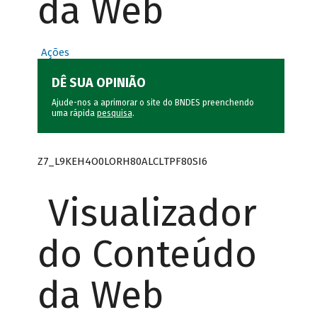
da Web
Ações
DÊ SUA OPINIÃO
Ajude-nos a aprimorar o site do BNDES preenchendo
uma rápida
pesquisa
.
Z7_L9KEH4O0LORH80ALCLTPF80SI6
Visualizador
do Conteúdo
da Web