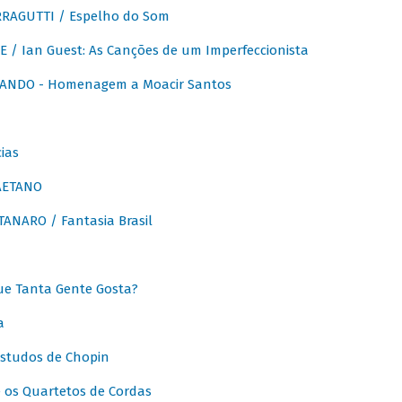
RAGUTTI / Espelho do Som
E / Ian Guest: As Canções de um Imperfeccionista
ANDO - Homenagem a Moacir Santos
ias
AETANO
ANARO / Fantasia Brasil
e Tanta Gente Gosta?
a
Estudos de Chopin
 os Quartetos de Cordas