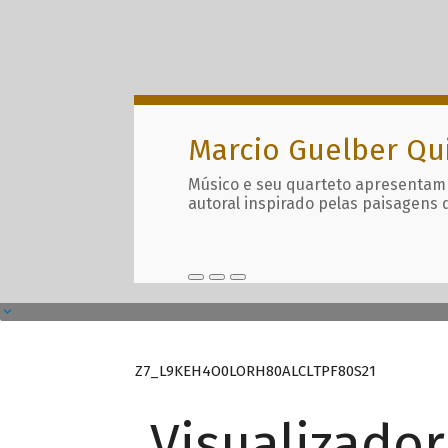
Marcio Guelber Qu
Músico e seu quarteto apresentam
autoral inspirado pelas paisagens 
Z7_L9KEH4O0LORH80ALCLTPF80S21
Visualizado