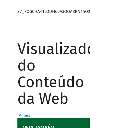
Z7_7QGCHA41LODH60A3OQA8RN14Q3
Visualizador
do
Conteúdo
da Web
Ações
VEJA TAMBÉM