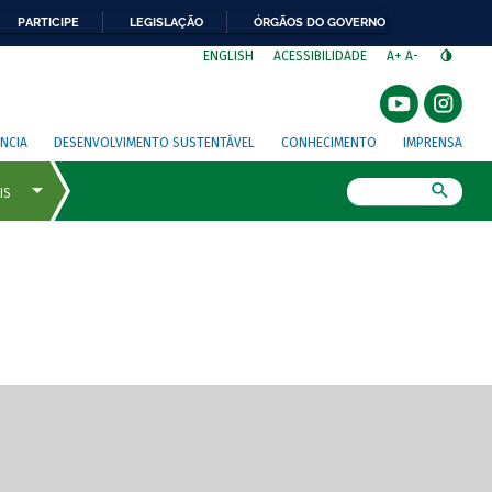
PARTICIPE
LEGISLAÇÃO
ÓRGÃOS DO GOVERNO
⁣
ENGLISH
ACESSIBILIDADE
A+
A-
NCIA
DESENVOLVIMENTO SUSTENTÁVEL
CONHECIMENTO
IMPRENSA
Busca
gem de tela