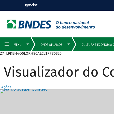
Z7_L9KEH4O0LORH80ALCLTPF80S20
Visualizador do 
Ações
Destaques Prin