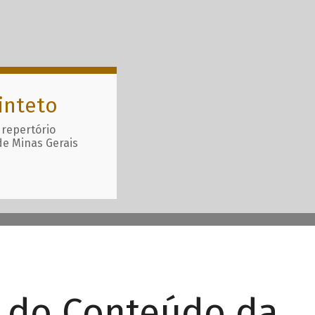
inteto
 repertório
de Minas Gerais
r do Conteúdo da