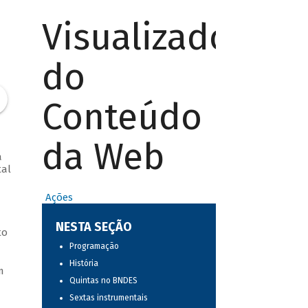
Visualizador
do
Conteúdo
da Web
a
tal
Ações
NESTA SEÇÃO
to
Programação
História
m
Quintas no BNDES
Sextas instrumentais