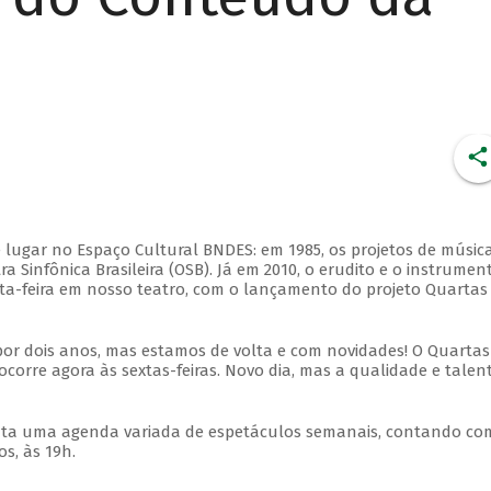
 lugar no Espaço Cultural BNDES: em 1985, os projetos de músic
 Sinfônica Brasileira (OSB). Já em 2010, o erudito e o instrumen
ta-feira em nosso teatro, com o lançamento do projeto Quartas
por dois anos, mas estamos de volta e com novidades! O Quartas
ocorre agora às sextas-feiras. Novo dia, mas a qualidade e talen
nta uma agenda variada de espetáculos semanais, contando co
s, às 19h.