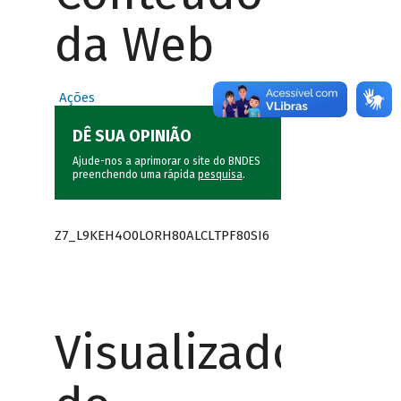
da Web
Ações
DÊ SUA OPINIÃO
Ajude-nos a aprimorar o site do BNDES
preenchendo uma rápida
pesquisa
.
Z7_L9KEH4O0LORH80ALCLTPF80SI6
Visualizador