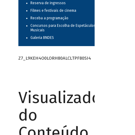
Reserva de ingressos
Filmes e festivais de cinema
Receba a programação
Concursos para Escolha de Espetáculos
Musicais
Galeria BNDES
Z7_L9KEH4O0LORH80ALCLTPF80SI4
Visualizador
do
Conteúdo