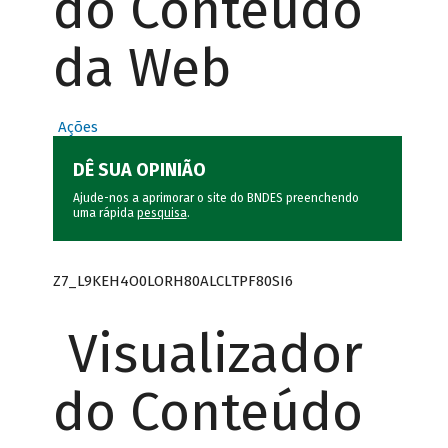
do Conteúdo
da Web
Ações
DÊ SUA OPINIÃO
Ajude-nos a aprimorar o site do BNDES preenchendo
uma rápida
pesquisa
.
Z7_L9KEH4O0LORH80ALCLTPF80SI6
Visualizador
do Conteúdo