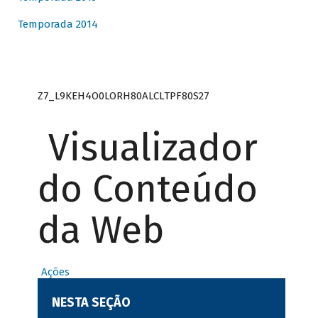
Temporada 2014
Z7_L9KEH4O0LORH80ALCLTPF80S27
Visualizador
do Conteúdo
da Web
Ações
NESTA SEÇÃO