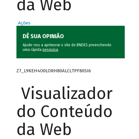
da Web
Ações
DÊ SUA OPINIÃO
Ajude-nos a aprimorar o site do BNDES preenchendo
uma rápida
pesquisa
.
Z7_L9KEH4O0LORH80ALCLTPF80SI6
Visualizador
do Conteúdo
da Web