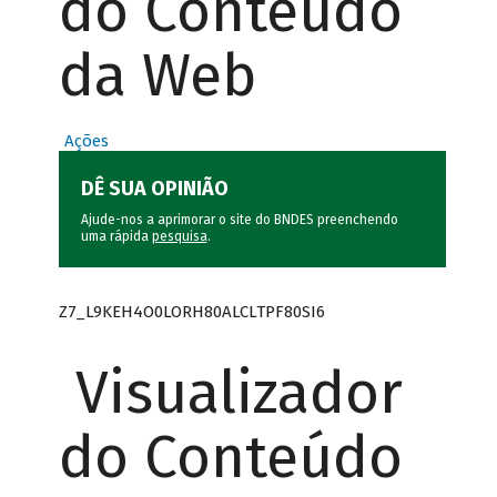
do Conteúdo
da Web
Ações
DÊ SUA OPINIÃO
Ajude-nos a aprimorar o site do BNDES preenchendo
uma rápida
pesquisa
.
Z7_L9KEH4O0LORH80ALCLTPF80SI6
Visualizador
do Conteúdo