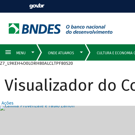
Z7_L9KEH4O0LORH80ALCLTPF80S20
Visualizador do 
Ações
Destaques Prin