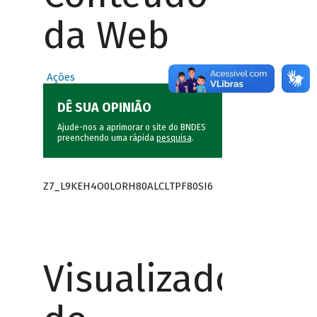
da Web
Ações
DÊ SUA OPINIÃO
Ajude-nos a aprimorar o site do BNDES
preenchendo uma rápida
pesquisa
.
Z7_L9KEH4O0LORH80ALCLTPF80SI6
Visualizador