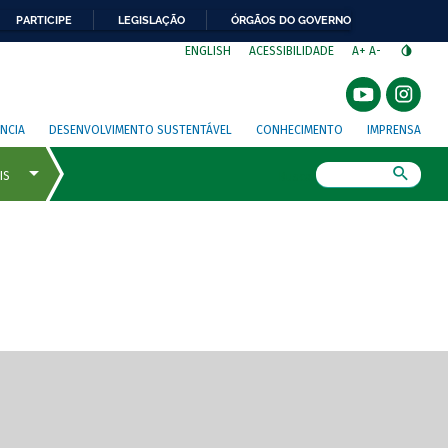
PARTICIPE
LEGISLAÇÃO
ÓRGÃOS DO GOVERNO
⁣
ENGLISH
ACESSIBILIDADE
A+
A-
NCIA
DESENVOLVIMENTO SUSTENTÁVEL
CONHECIMENTO
IMPRENSA
Busca
gem de tela