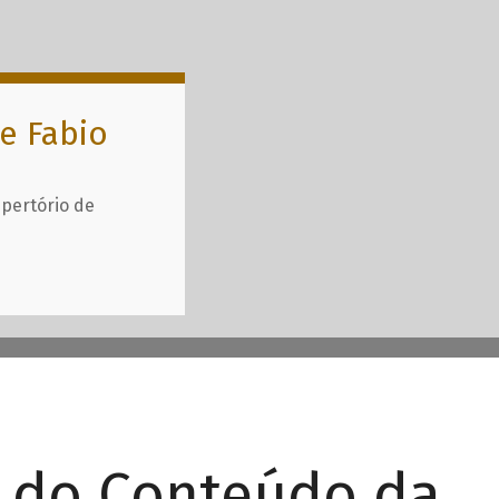
e Fabio
epertório de
r do Conteúdo da