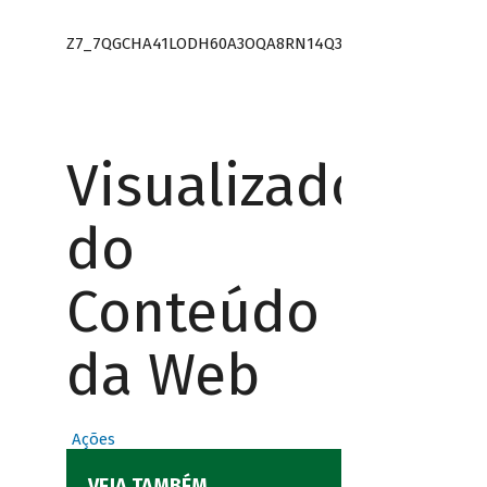
Z7_7QGCHA41LODH60A3OQA8RN14Q3
Visualizador
do
Conteúdo
da Web
Ações
VEJA TAMBÉM