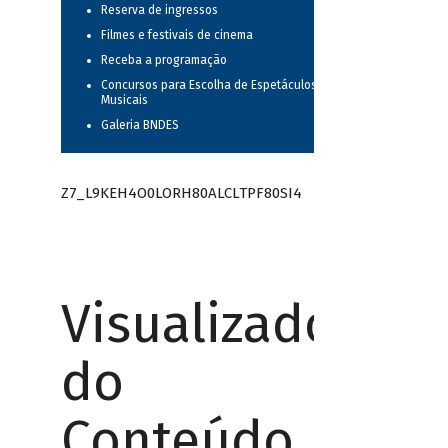
Reserva de ingressos
Filmes e festivais de cinema
Receba a programação
Concursos para Escolha de Espetáculos
Musicais
Galeria BNDES
Z7_L9KEH4O0LORH80ALCLTPF80SI4
Visualizador
do
Conteúdo