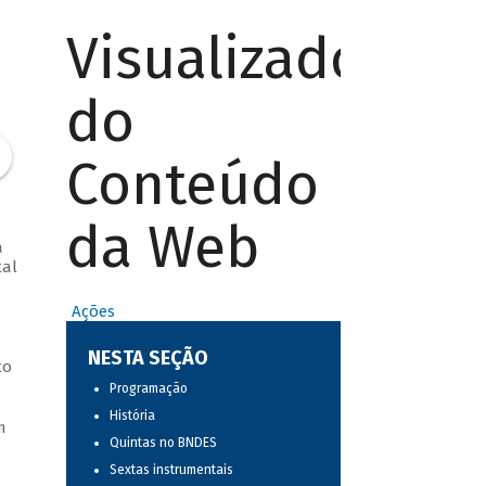
Visualizador
do
Conteúdo
da Web
a
tal
Ações
NESTA SEÇÃO
to
Programação
História
m
Quintas no BNDES
Sextas instrumentais