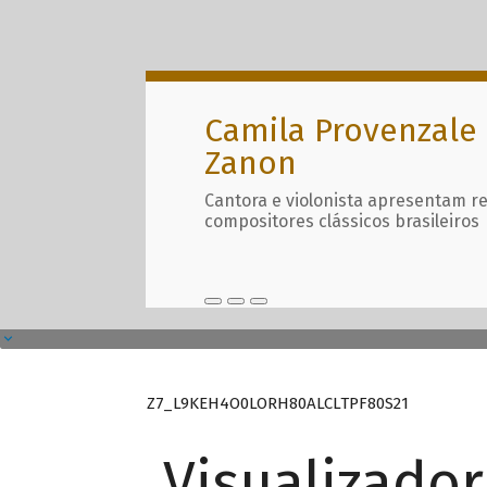
Camila Provenzale 
Zanon
Cantora e violonista apresentam r
compositores clássicos brasileiros
Z7_L9KEH4O0LORH80ALCLTPF80S21
Visualizado