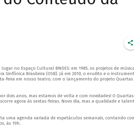
 lugar no Espaço Cultural BNDES: em 1985, os projetos de músic
 Sinfônica Brasileira (OSB). Já em 2010, o erudito e o instrumen
ta-feira em nosso teatro, com o lançamento do projeto Quartas
por dois anos, mas estamos de volta e com novidades! O Quartas
ocorre agora às sextas-feiras. Novo dia, mas a qualidade e talen
nta uma agenda variada de espetáculos semanais, contando co
s, às 19h.