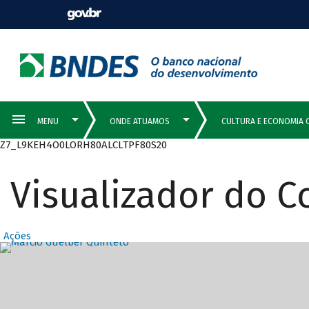
Z7_L9KEH4O0LORH80ALCLTPF80S20
Visualizador do 
Ações
Destaques Prin