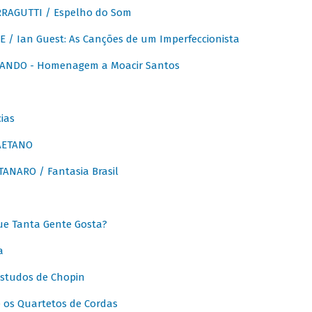
RAGUTTI / Espelho do Som
E / Ian Guest: As Canções de um Imperfeccionista
ANDO - Homenagem a Moacir Santos
ias
AETANO
ANARO / Fantasia Brasil
e Tanta Gente Gosta?
a
Estudos de Chopin
 os Quartetos de Cordas