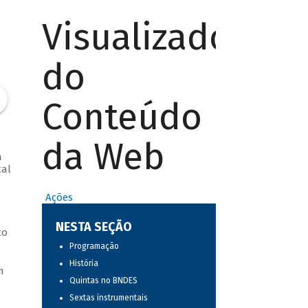
Visualizador
do
Conteúdo
da Web
a
tal
Ações
NESTA SEÇÃO
to
Programação
História
m
Quintas no BNDES
Sextas instrumentais