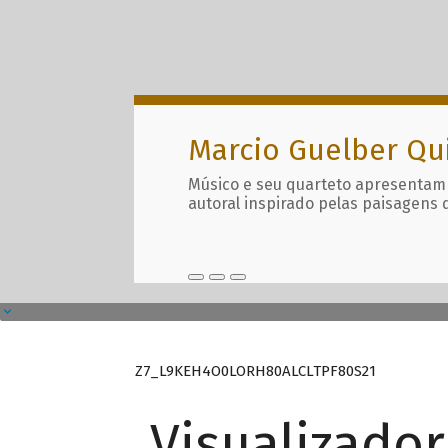
Marcio Guelber Qu
Músico e seu quarteto apresentam
autoral inspirado pelas paisagens 
Z7_L9KEH4O0LORH80ALCLTPF80S21
Visualizado