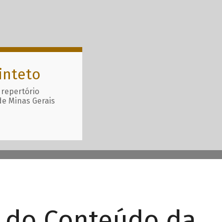
inteto
 repertório
de Minas Gerais
r do Conteúdo da