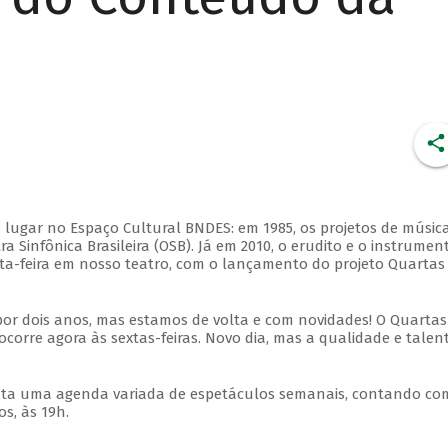
 lugar no Espaço Cultural BNDES: em 1985, os projetos de músic
 Sinfônica Brasileira (OSB). Já em 2010, o erudito e o instrumen
ta-feira em nosso teatro, com o lançamento do projeto Quartas
por dois anos, mas estamos de volta e com novidades! O Quartas
ocorre agora às sextas-feiras. Novo dia, mas a qualidade e talen
nta uma agenda variada de espetáculos semanais, contando co
s, às 19h.