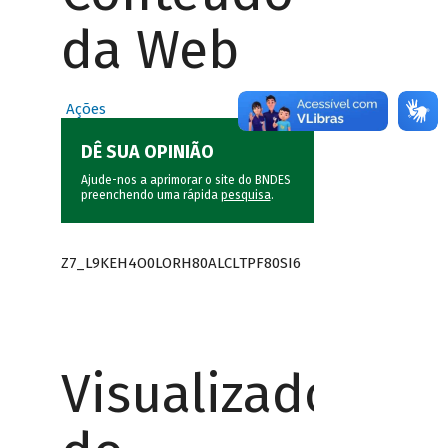
da Web
Ações
DÊ SUA OPINIÃO
Ajude-nos a aprimorar o site do BNDES
preenchendo uma rápida
pesquisa
.
Z7_L9KEH4O0LORH80ALCLTPF80SI6
Visualizador