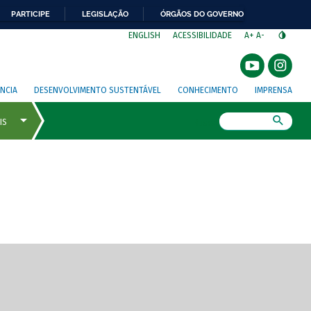
PARTICIPE
LEGISLAÇÃO
ÓRGÃOS DO GOVERNO
⁣
ENGLISH
ACESSIBILIDADE
A+
A-
NCIA
DESENVOLVIMENTO SUSTENTÁVEL
CONHECIMENTO
IMPRENSA
Busca
gem de tela