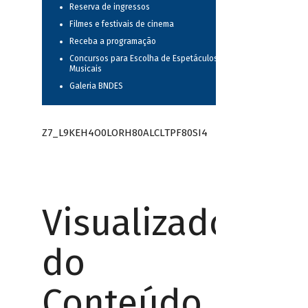
Reserva de ingressos
Filmes e festivais de cinema
Receba a programação
Concursos para Escolha de Espetáculos
Musicais
Galeria BNDES
Z7_L9KEH4O0LORH80ALCLTPF80SI4
Visualizador
do
Conteúdo