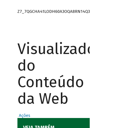
Z7_7QGCHA41LODH60A3OQA8RN14Q3
Visualizador
do
Conteúdo
da Web
Ações
VEJA TAMBÉM