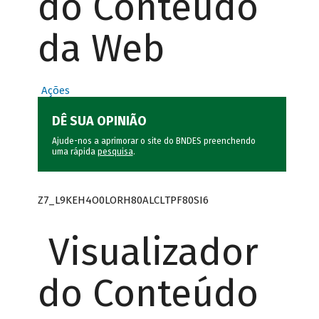
do Conteúdo
da Web
Ações
DÊ SUA OPINIÃO
Ajude-nos a aprimorar o site do BNDES preenchendo
uma rápida
pesquisa
.
Z7_L9KEH4O0LORH80ALCLTPF80SI6
Visualizador
do Conteúdo