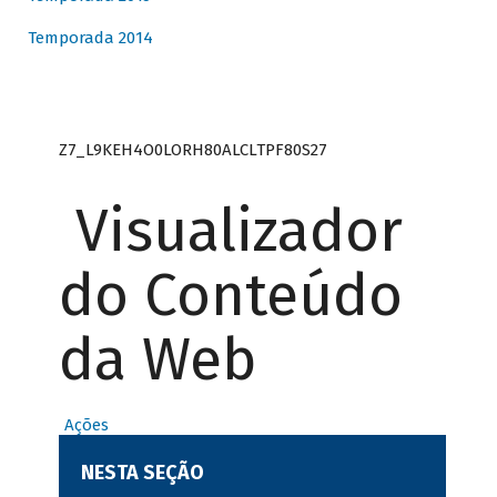
Temporada 2014
Z7_L9KEH4O0LORH80ALCLTPF80S27
Visualizador
do Conteúdo
da Web
Ações
NESTA SEÇÃO