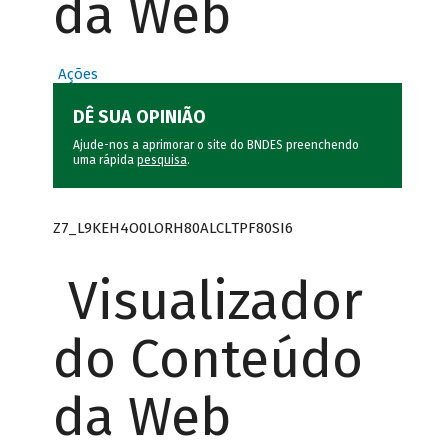
da Web
Ações
DÊ SUA OPINIÃO
Ajude-nos a aprimorar o site do BNDES preenchendo
uma rápida
pesquisa
.
Z7_L9KEH4O0LORH80ALCLTPF80SI6
Visualizador
do Conteúdo
da Web