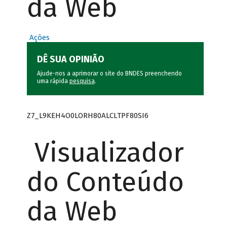
da Web
Ações
DÊ SUA OPINIÃO
Ajude-nos a aprimorar o site do BNDES preenchendo
uma rápida
pesquisa
.
Z7_L9KEH4O0LORH80ALCLTPF80SI6
Visualizador
do Conteúdo
da Web