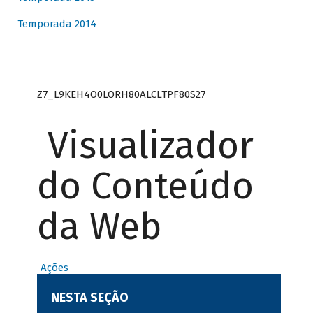
Temporada 2014
Z7_L9KEH4O0LORH80ALCLTPF80S27
Visualizador
do Conteúdo
da Web
Ações
NESTA SEÇÃO