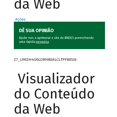
da Web
Ações
DÊ SUA OPINIÃO
Ajude-nos a aprimorar o site do BNDES preenchendo
uma rápida
pesquisa
.
Z7_L9KEH4O0LORH80ALCLTPF80SI6
Visualizador
do Conteúdo
da Web