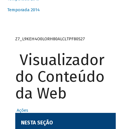
Temporada 2014
Z7_L9KEH4O0LORH80ALCLTPF80S27
Visualizador
do Conteúdo
da Web
Ações
NESTA SEÇÃO