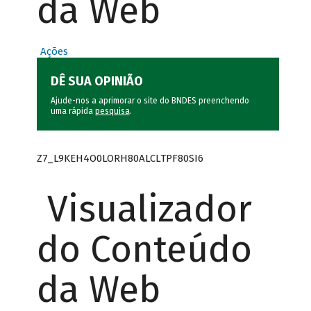
da Web
Ações
DÊ SUA OPINIÃO
Ajude-nos a aprimorar o site do BNDES preenchendo
uma rápida
pesquisa
.
Z7_L9KEH4O0LORH80ALCLTPF80SI6
Visualizador
do Conteúdo
da Web