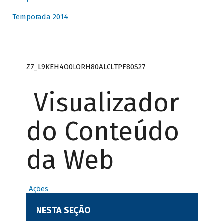
Temporada 2014
Z7_L9KEH4O0LORH80ALCLTPF80S27
Visualizador
do Conteúdo
da Web
Ações
NESTA SEÇÃO