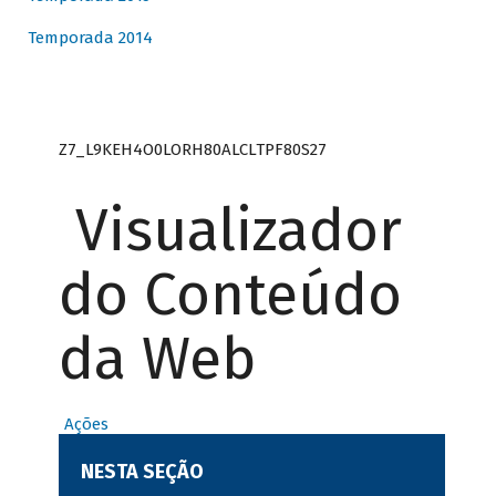
Temporada 2014
Z7_L9KEH4O0LORH80ALCLTPF80S27
Visualizador
do Conteúdo
da Web
Ações
NESTA SEÇÃO