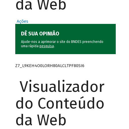
da Web
Ações
DÊ SUA OPINIÃO
Ajude-nos a aprimorar o site do BNDES preenchendo
uma rápida
pesquisa
.
Z7_L9KEH4O0LORH80ALCLTPF80SI6
Visualizador
do Conteúdo
da Web