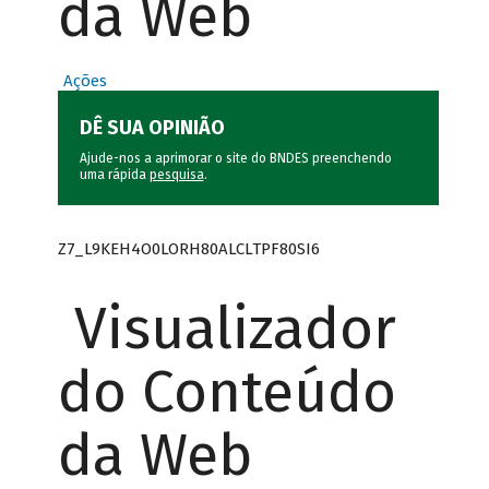
da Web
Ações
DÊ SUA OPINIÃO
Ajude-nos a aprimorar o site do BNDES preenchendo
uma rápida
pesquisa
.
Z7_L9KEH4O0LORH80ALCLTPF80SI6
Visualizador
do Conteúdo
da Web