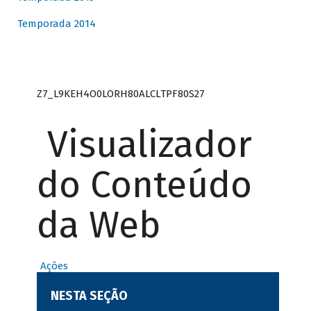
Temporada 2014
Z7_L9KEH4O0LORH80ALCLTPF80S27
Visualizador
do Conteúdo
da Web
Ações
NESTA SEÇÃO