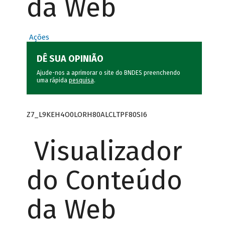
da Web
Ações
DÊ SUA OPINIÃO
Ajude-nos a aprimorar o site do BNDES preenchendo
uma rápida
pesquisa
.
Z7_L9KEH4O0LORH80ALCLTPF80SI6
Visualizador
do Conteúdo
da Web