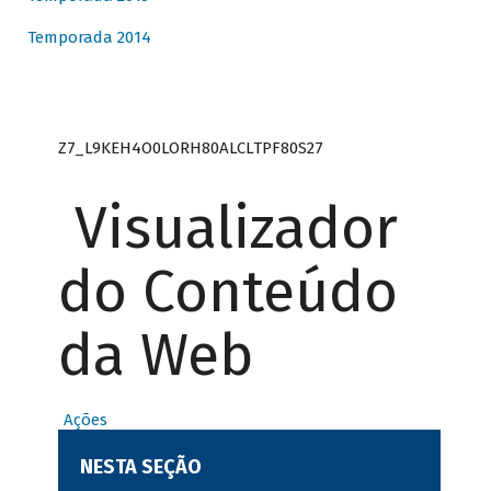
Temporada 2014
Z7_L9KEH4O0LORH80ALCLTPF80S27
Visualizador
do Conteúdo
da Web
Ações
NESTA SEÇÃO