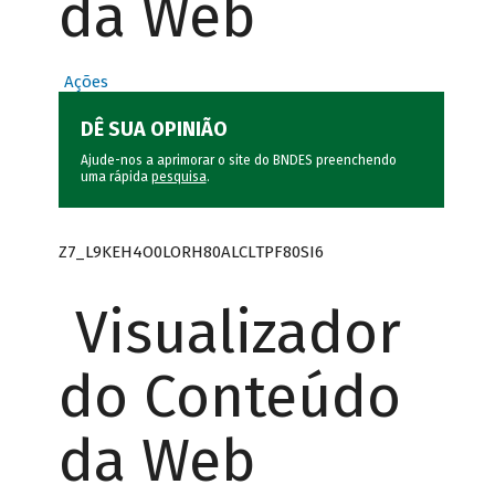
da Web
Ações
DÊ SUA OPINIÃO
Ajude-nos a aprimorar o site do BNDES preenchendo
uma rápida
pesquisa
.
Z7_L9KEH4O0LORH80ALCLTPF80SI6
Visualizador
do Conteúdo
da Web