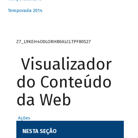
Temporada 2014
Z7_L9KEH4O0LORH80ALCLTPF80S27
Visualizador
do Conteúdo
da Web
Ações
NESTA SEÇÃO