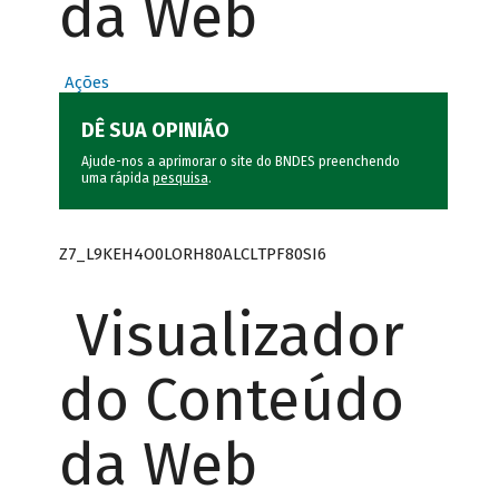
da Web
Ações
DÊ SUA OPINIÃO
Ajude-nos a aprimorar o site do BNDES preenchendo
uma rápida
pesquisa
.
Z7_L9KEH4O0LORH80ALCLTPF80SI6
Visualizador
do Conteúdo
da Web