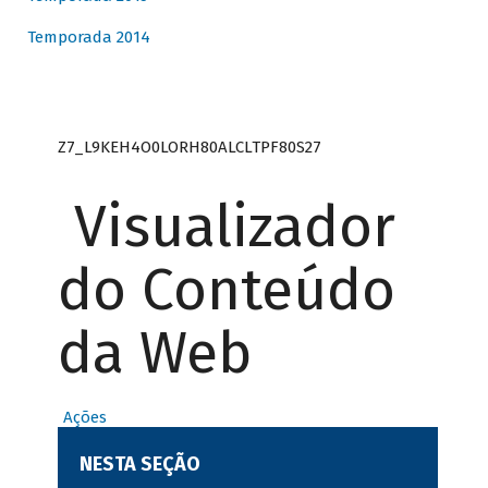
Temporada 2014
Z7_L9KEH4O0LORH80ALCLTPF80S27
Visualizador
do Conteúdo
da Web
Ações
NESTA SEÇÃO