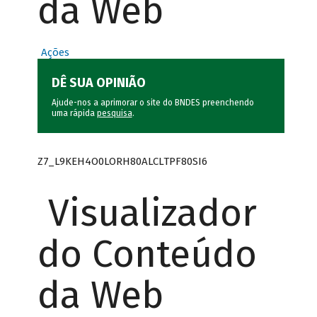
da Web
Ações
DÊ SUA OPINIÃO
Ajude-nos a aprimorar o site do BNDES preenchendo
uma rápida
pesquisa
.
Z7_L9KEH4O0LORH80ALCLTPF80SI6
Visualizador
do Conteúdo
da Web