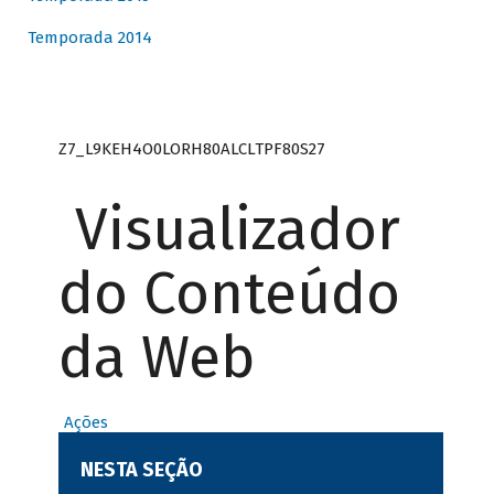
Temporada 2014
Z7_L9KEH4O0LORH80ALCLTPF80S27
Visualizador
do Conteúdo
da Web
Ações
NESTA SEÇÃO