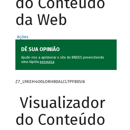
do Conteúdo
da Web
Ações
DÊ SUA OPINIÃO
Ajude-nos a aprimorar o site do BNDES preenchendo
uma rápida
pesquisa
.
Z7_L9KEH4O0LORH80ALCLTPF80SI6
Visualizador
do Conteúdo