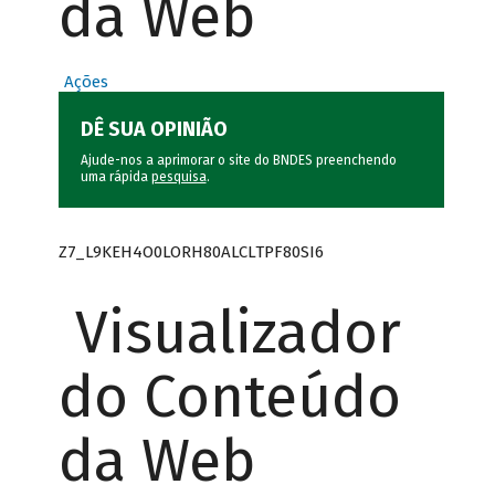
da Web
Ações
DÊ SUA OPINIÃO
Ajude-nos a aprimorar o site do BNDES preenchendo
uma rápida
pesquisa
.
Z7_L9KEH4O0LORH80ALCLTPF80SI6
Visualizador
do Conteúdo
da Web