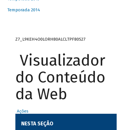
Temporada 2014
Z7_L9KEH4O0LORH80ALCLTPF80S27
Visualizador
do Conteúdo
da Web
Ações
NESTA SEÇÃO