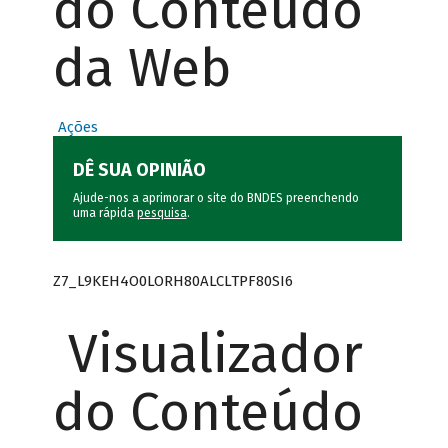
do Conteúdo
da Web
Ações
DÊ SUA OPINIÃO
Ajude-nos a aprimorar o site do BNDES preenchendo
uma rápida
pesquisa
.
Z7_L9KEH4O0LORH80ALCLTPF80SI6
Visualizador
do Conteúdo