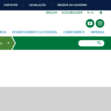
PARTICIPE
LEGISLAÇÃO
ÓRGÃOS DO GOVERNO
⁣
ENGLISH
ACESSIBILIDADE
A+
A-
NCIA
DESENVOLVIMENTO SUSTENTÁVEL
CONHECIMENTO
IMPRENSA
Busca
gem de tela