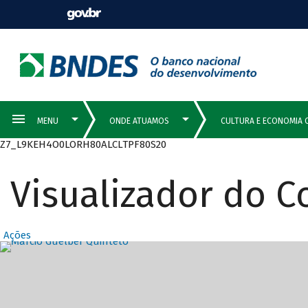
Z7_L9KEH4O0LORH80ALCLTPF80S20
Visualizador do 
Ações
Destaques Prin