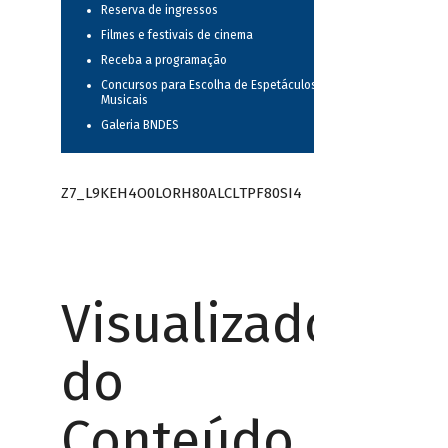
Reserva de ingressos
Filmes e festivais de cinema
Receba a programação
Concursos para Escolha de Espetáculos
Musicais
Galeria BNDES
Z7_L9KEH4O0LORH80ALCLTPF80SI4
Visualizador
do
Conteúdo