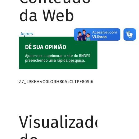
da Web
Ações
DÊ SUA OPINIÃO
Ajude-nos a aprimorar o site do BNDES
preenchendo uma rápida
pesquisa
.
Z7_L9KEH4O0LORH80ALCLTPF80SI6
Visualizador