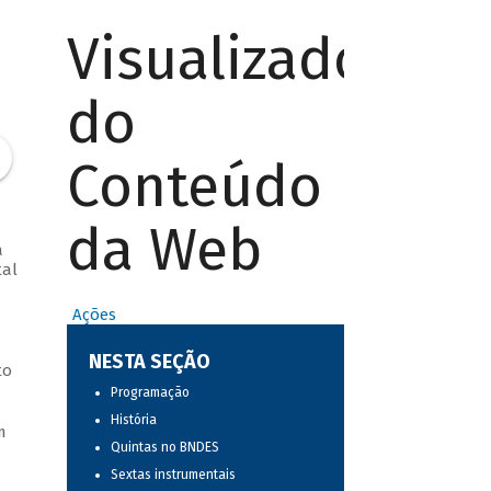
Visualizador
do
Conteúdo
da Web
a
tal
Ações
NESTA SEÇÃO
to
Programação
História
m
Quintas no BNDES
Sextas instrumentais