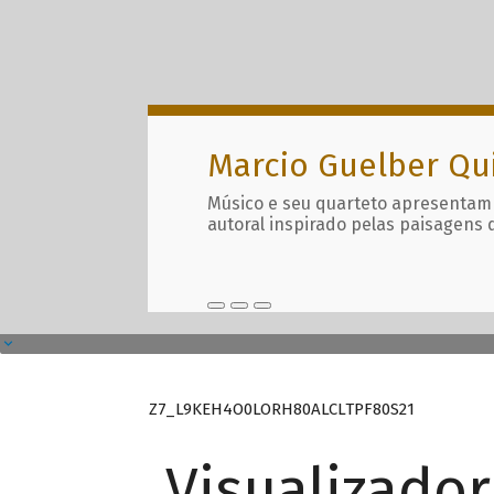
Marcio Guelber Qu
Músico e seu quarteto apresentam
autoral inspirado pelas paisagens 
Z7_L9KEH4O0LORH80ALCLTPF80S21
Visualizado