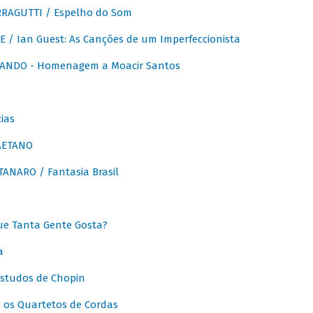
RAGUTTI / Espelho do Som
E / Ian Guest: As Canções de um Imperfeccionista
ANDO - Homenagem a Moacir Santos
ias
AETANO
ANARO / Fantasia Brasil
e Tanta Gente Gosta?
a
Estudos de Chopin
 os Quartetos de Cordas