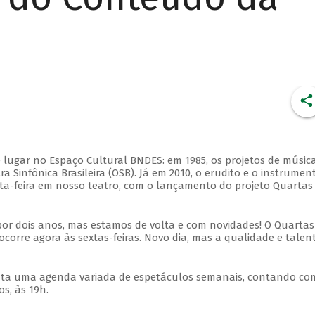
 lugar no Espaço Cultural BNDES: em 1985, os projetos de músic
 Sinfônica Brasileira (OSB). Já em 2010, o erudito e o instrumen
ta-feira em nosso teatro, com o lançamento do projeto Quartas
por dois anos, mas estamos de volta e com novidades! O Quartas
ocorre agora às sextas-feiras. Novo dia, mas a qualidade e talen
nta uma agenda variada de espetáculos semanais, contando co
s, às 19h.