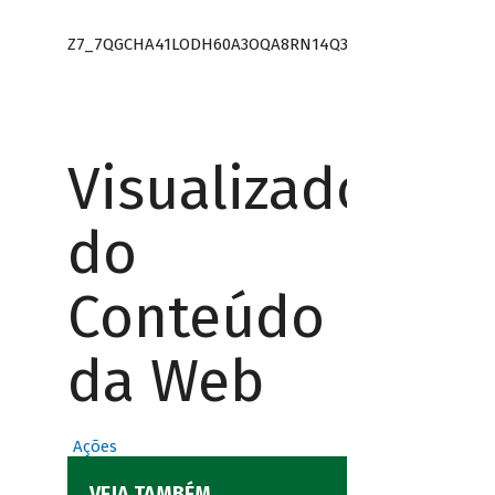
Z7_7QGCHA41LODH60A3OQA8RN14Q3
Visualizador
do
Conteúdo
da Web
Ações
VEJA TAMBÉM