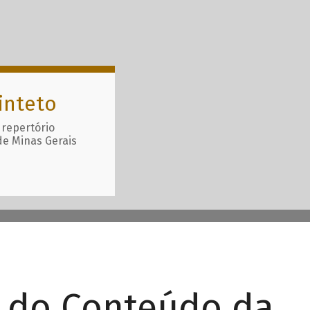
inteto
 repertório
de Minas Gerais
r do Conteúdo da