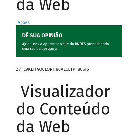
da Web
Ações
DÊ SUA OPINIÃO
Ajude-nos a aprimorar o site do BNDES preenchendo
uma rápida
pesquisa
.
Z7_L9KEH4O0LORH80ALCLTPF80SI6
Visualizador
do Conteúdo
da Web