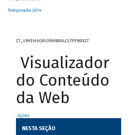
Temporada 2014
Z7_L9KEH4O0LORH80ALCLTPF80S27
Visualizador
do Conteúdo
da Web
Ações
NESTA SEÇÃO