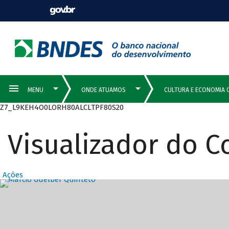
Z7_L9KEH4O0LORH80ALCLTPF80S20
Visualizador do 
Ações
Destaques Prin