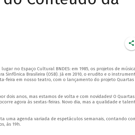
 lugar no Espaço Cultural BNDES: em 1985, os projetos de músic
 Sinfônica Brasileira (OSB). Já em 2010, o erudito e o instrumen
ta-feira em nosso teatro, com o lançamento do projeto Quartas
por dois anos, mas estamos de volta e com novidades! O Quartas
ocorre agora às sextas-feiras. Novo dia, mas a qualidade e talen
nta uma agenda variada de espetáculos semanais, contando co
s, às 19h.