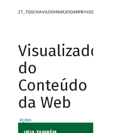
Z7_7QGCHA41LODH60A3OQA8RN14Q3
Visualizador
do
Conteúdo
da Web
Ações
VEJA TAMBÉM