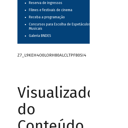
Reserva de ingressos
Filmes e festivais de cinema
Receba a programação
Concursos para Escolha de Espetáculos
Musicais
Galeria BNDES
Z7_L9KEH4O0LORH80ALCLTPF80SI4
Visualizador
do
Conteúdo