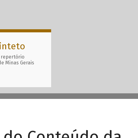
inteto
 repertório
de Minas Gerais
r do Conteúdo da