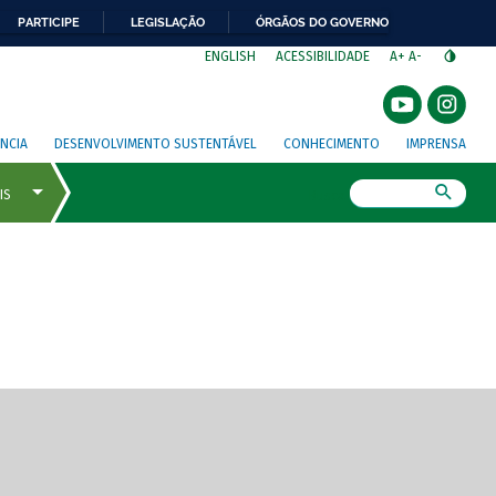
PARTICIPE
LEGISLAÇÃO
ÓRGÃOS DO GOVERNO
⁣
ENGLISH
ACESSIBILIDADE
A+
A-
NCIA
DESENVOLVIMENTO SUSTENTÁVEL
CONHECIMENTO
IMPRENSA
Busca
gem de tela