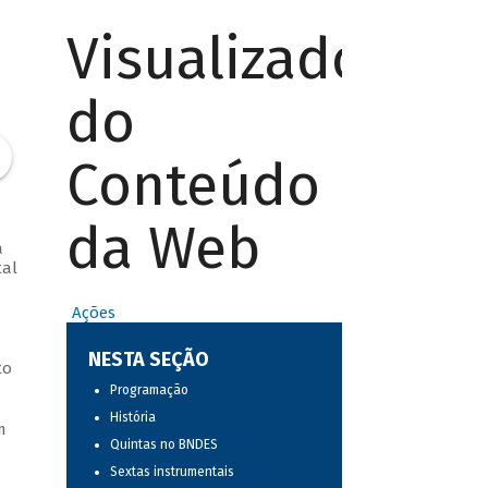
Visualizador
do
Conteúdo
da Web
a
tal
Ações
NESTA SEÇÃO
to
Programação
História
m
Quintas no BNDES
Sextas instrumentais