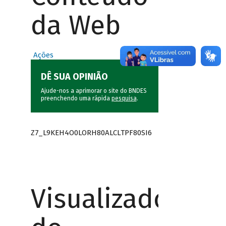
da Web
Ações
DÊ SUA OPINIÃO
Ajude-nos a aprimorar o site do BNDES
preenchendo uma rápida
pesquisa
.
Z7_L9KEH4O0LORH80ALCLTPF80SI6
Visualizador