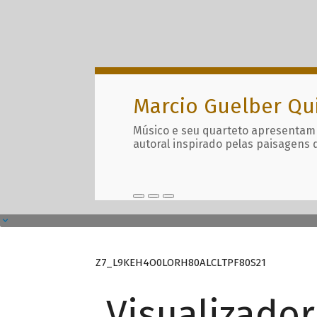
Marcio Guelber Qu
Músico e seu quarteto apresentam
autoral inspirado pelas paisagens 
Z7_L9KEH4O0LORH80ALCLTPF80S21
Visualizado