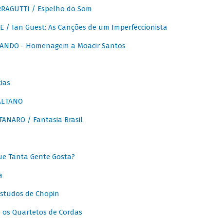
RAGUTTI / Espelho do Som
E / Ian Guest: As Canções de um Imperfeccionista
ANDO - Homenagem a Moacir Santos
ias
AETANO
ANARO / Fantasia Brasil
e Tanta Gente Gosta?
a
Estudos de Chopin
 os Quartetos de Cordas