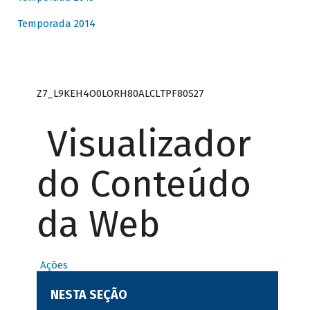
Temporada 2014
Z7_L9KEH4O0LORH80ALCLTPF80S27
Visualizador
do Conteúdo
da Web
Ações
NESTA SEÇÃO