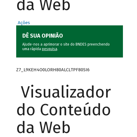
da Web
Ações
DÊ SUA OPINIÃO
Ajude-nos a aprimorar o site do BNDES preenchendo
uma rápida
pesquisa
.
Z7_L9KEH4O0LORH80ALCLTPF80SI6
Visualizador
do Conteúdo
da Web