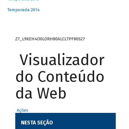
Temporada 2014
Z7_L9KEH4O0LORH80ALCLTPF80S27
Visualizador
do Conteúdo
da Web
Ações
NESTA SEÇÃO