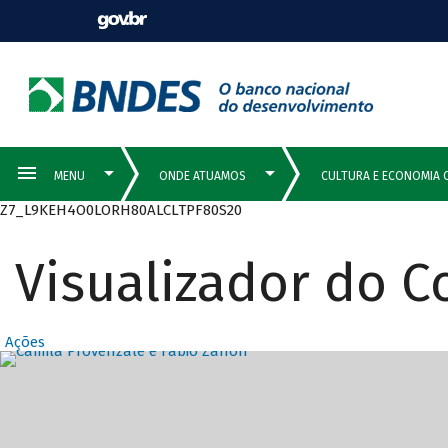
Z7_L9KEH4O0LORH80ALCLTPF80S20
Visualizador do 
Ações
Destaques Prin