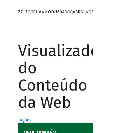
Z7_7QGCHA41LODH60A3OQA8RN14Q3
Visualizador
do
Conteúdo
da Web
Ações
VEJA TAMBÉM