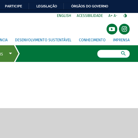
PARTICIPE
LEGISLAÇÃO
ÓRGÃOS DO GOVERNO
⁣
ENGLISH
ACESSIBILIDADE
A+
A-
NCIA
DESENVOLVIMENTO SUSTENTÁVEL
CONHECIMENTO
IMPRENSA
Busca
gem de tela