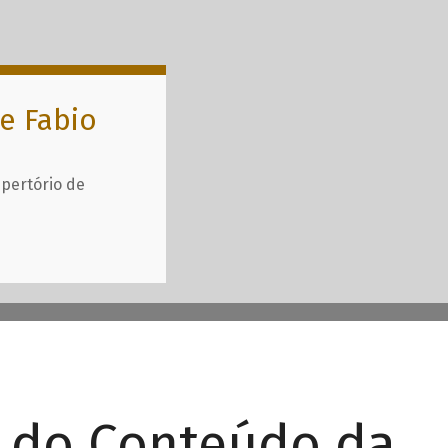
e Fabio
epertório de
r do Conteúdo da