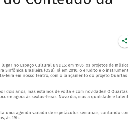
 lugar no Espaço Cultural BNDES: em 1985, os projetos de músic
 Sinfônica Brasileira (OSB). Já em 2010, o erudito e o instrumen
ta-feira em nosso teatro, com o lançamento do projeto Quartas
por dois anos, mas estamos de volta e com novidades! O Quartas
ocorre agora às sextas-feiras. Novo dia, mas a qualidade e talen
nta uma agenda variada de espetáculos semanais, contando co
s, às 19h.