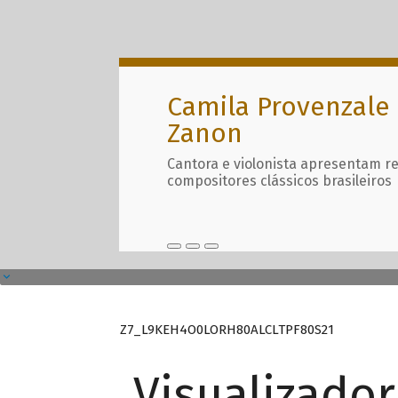
Camila Provenzale 
Zanon
Cantora e violonista apresentam r
compositores clássicos brasileiros
Z7_L9KEH4O0LORH80ALCLTPF80S21
Visualizado