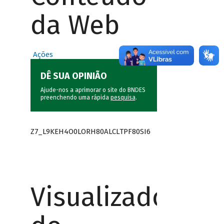
da Web
Ações
DÊ SUA OPINIÃO
Ajude-nos a aprimorar o site do BNDES
preenchendo uma rápida
pesquisa
.
Z7_L9KEH4O0LORH80ALCLTPF80SI6
Visualizador