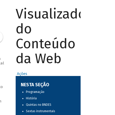
Visualizador
do
Conteúdo
da Web
a
tal
Ações
NESTA SEÇÃO
to
Programação
História
m
Quintas no BNDES
Sextas instrumentais