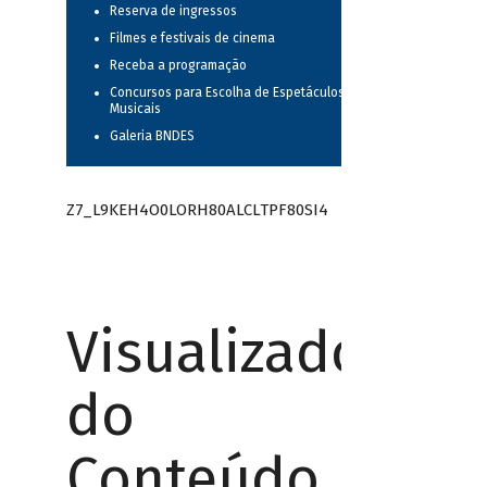
Reserva de ingressos
Filmes e festivais de cinema
Receba a programação
Concursos para Escolha de Espetáculos
Musicais
Galeria BNDES
Z7_L9KEH4O0LORH80ALCLTPF80SI4
Visualizador
do
Conteúdo