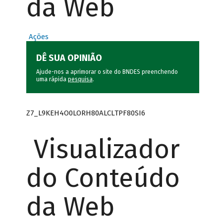
da Web
Ações
DÊ SUA OPINIÃO
Ajude-nos a aprimorar o site do BNDES preenchendo
uma rápida
pesquisa
.
Z7_L9KEH4O0LORH80ALCLTPF80SI6
Visualizador
do Conteúdo
da Web