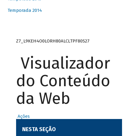
Temporada 2014
Z7_L9KEH4O0LORH80ALCLTPF80S27
Visualizador
do Conteúdo
da Web
Ações
NESTA SEÇÃO