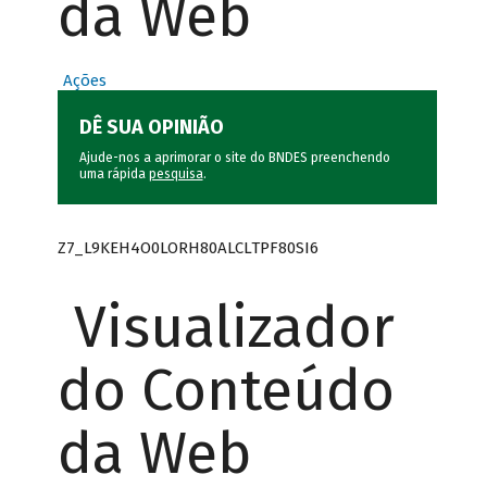
da Web
Ações
DÊ SUA OPINIÃO
Ajude-nos a aprimorar o site do BNDES preenchendo
uma rápida
pesquisa
.
Z7_L9KEH4O0LORH80ALCLTPF80SI6
Visualizador
do Conteúdo
da Web