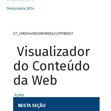
Temporada 2014
Z7_L9KEH4O0LORH80ALCLTPF80S27
Visualizador
do Conteúdo
da Web
Ações
NESTA SEÇÃO