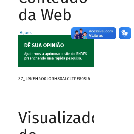
da Web
Ações
DÊ SUA OPINIÃO
Ajude-nos a aprimorar o site do BNDES
preenchendo uma rápida
pesquisa
.
Z7_L9KEH4O0LORH80ALCLTPF80SI6
Visualizador