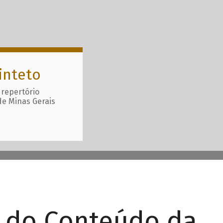
inteto
 repertório
de Minas Gerais
r do Conteúdo da