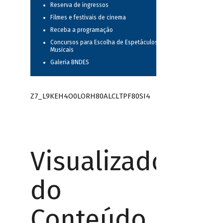
Reserva de ingressos
Filmes e festivais de cinema
Receba a programação
Concursos para Escolha de Espetáculos
Musicais
Galeria BNDES
Z7_L9KEH4O0LORH80ALCLTPF80SI4
Visualizador
do
Conteúdo