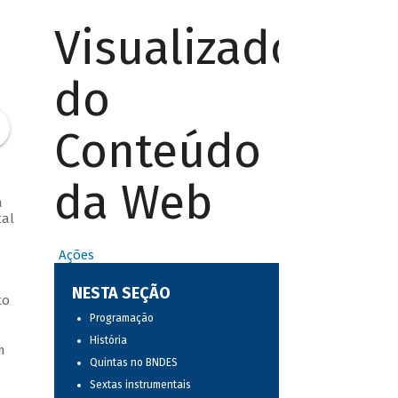
Visualizador
do
Conteúdo
da Web
a
tal
Ações
NESTA SEÇÃO
to
Programação
História
m
Quintas no BNDES
Sextas instrumentais