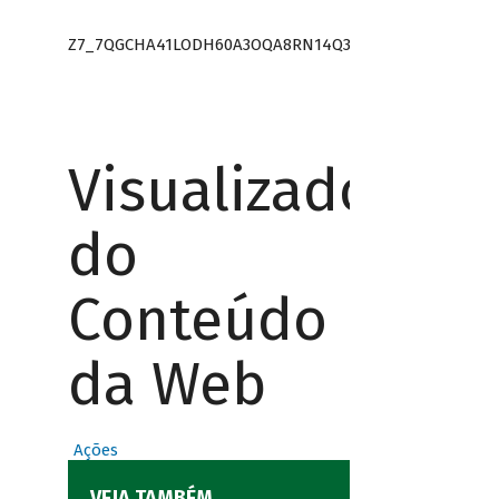
Z7_7QGCHA41LODH60A3OQA8RN14Q3
Visualizador
do
Conteúdo
da Web
Ações
VEJA TAMBÉM