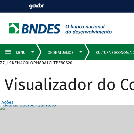
Z7_L9KEH4O0LORH80ALCLTPF80S20
Visualizador do 
Ações
Destaques Prin