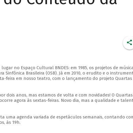
 lugar no Espaço Cultural BNDES: em 1985, os projetos de músic
 Sinfônica Brasileira (OSB). Já em 2010, o erudito e o instrumen
ta-feira em nosso teatro, com o lançamento do projeto Quartas
por dois anos, mas estamos de volta e com novidades! O Quartas
ocorre agora às sextas-feiras. Novo dia, mas a qualidade e talen
nta uma agenda variada de espetáculos semanais, contando co
s, às 19h.