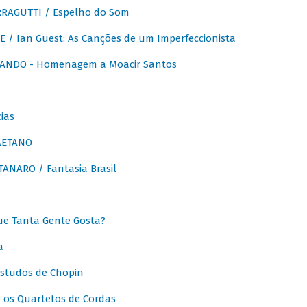
RAGUTTI / Espelho do Som
E / Ian Guest: As Canções de um Imperfeccionista
ANDO - Homenagem a Moacir Santos
ias
AETANO
ANARO / Fantasia Brasil
e Tanta Gente Gosta?
a
Estudos de Chopin
 os Quartetos de Cordas