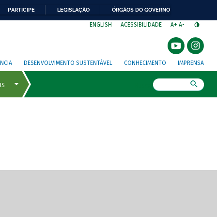
PARTICIPE
LEGISLAÇÃO
ÓRGÃOS DO GOVERNO
⁣
ENGLISH
ACESSIBILIDADE
A+
A-
NCIA
DESENVOLVIMENTO SUSTENTÁVEL
CONHECIMENTO
IMPRENSA
Busca
gem de tela