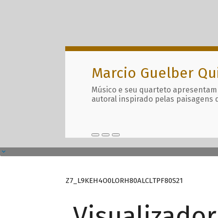
Marcio Guelber Qu
Músico e seu quarteto apresentam
autoral inspirado pelas paisagens 
Z7_L9KEH4O0LORH80ALCLTPF80S21
Visualizado