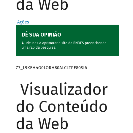
da Web
Ações
DÊ SUA OPINIÃO
Ajude-nos a aprimorar o site do BNDES preenchendo
uma rápida
pesquisa
.
Z7_L9KEH4O0LORH80ALCLTPF80SI6
Visualizador
do Conteúdo
da Web