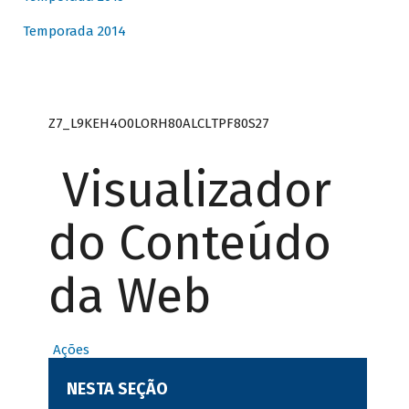
Temporada 2014
Z7_L9KEH4O0LORH80ALCLTPF80S27
Visualizador
do Conteúdo
da Web
Ações
NESTA SEÇÃO