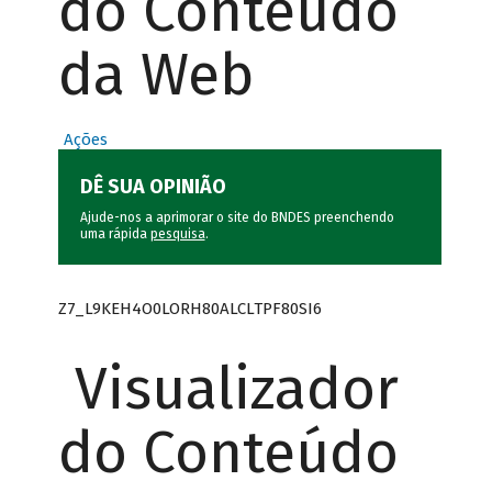
do Conteúdo
da Web
Ações
DÊ SUA OPINIÃO
Ajude-nos a aprimorar o site do BNDES preenchendo
uma rápida
pesquisa
.
Z7_L9KEH4O0LORH80ALCLTPF80SI6
Visualizador
do Conteúdo