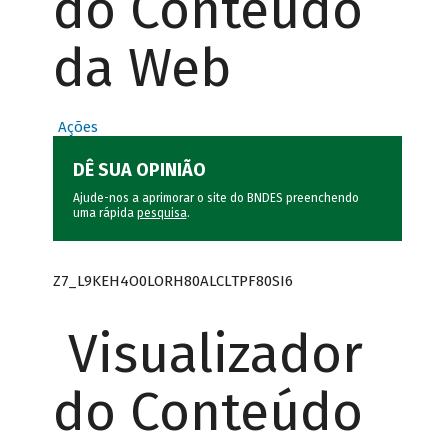
do Conteúdo
da Web
Ações
DÊ SUA OPINIÃO
Ajude-nos a aprimorar o site do BNDES preenchendo
uma rápida
pesquisa
.
Z7_L9KEH4O0LORH80ALCLTPF80SI6
Visualizador
do Conteúdo