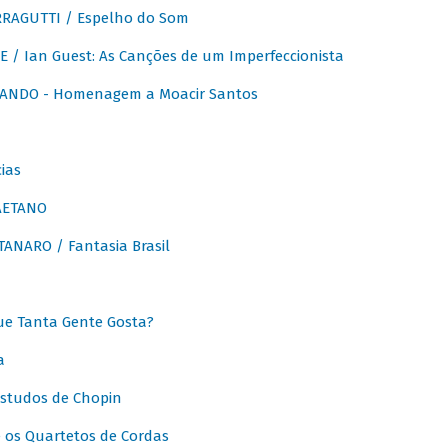
RAGUTTI / Espelho do Som
E / Ian Guest: As Canções de um Imperfeccionista
ANDO - Homenagem a Moacir Santos
ias
AETANO
ANARO / Fantasia Brasil
e Tanta Gente Gosta?
a
Estudos de Chopin
 os Quartetos de Cordas