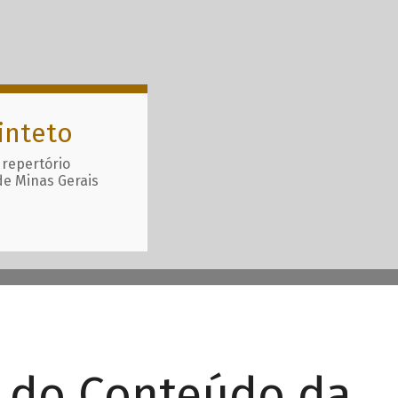
inteto
 repertório
de Minas Gerais
r do Conteúdo da