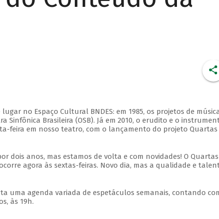
 lugar no Espaço Cultural BNDES: em 1985, os projetos de músic
 Sinfônica Brasileira (OSB). Já em 2010, o erudito e o instrumen
ta-feira em nosso teatro, com o lançamento do projeto Quartas
por dois anos, mas estamos de volta e com novidades! O Quartas
ocorre agora às sextas-feiras. Novo dia, mas a qualidade e talen
nta uma agenda variada de espetáculos semanais, contando co
s, às 19h.