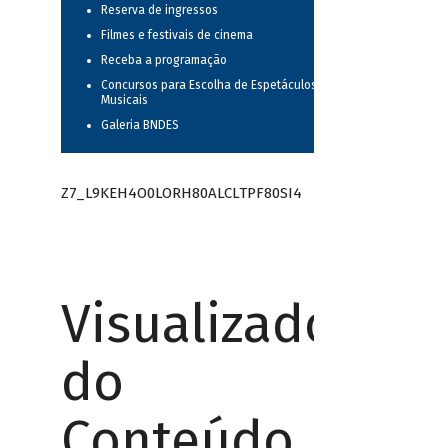
Reserva de ingressos
Filmes e festivais de cinema
Receba a programação
Concursos para Escolha de Espetáculos
Musicais
Galeria BNDES
Z7_L9KEH4O0LORH80ALCLTPF80SI4
Visualizador
do
Conteúdo