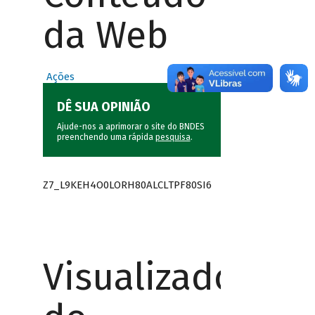
da Web
Ações
DÊ SUA OPINIÃO
Ajude-nos a aprimorar o site do BNDES
preenchendo uma rápida
pesquisa
.
Z7_L9KEH4O0LORH80ALCLTPF80SI6
Visualizador