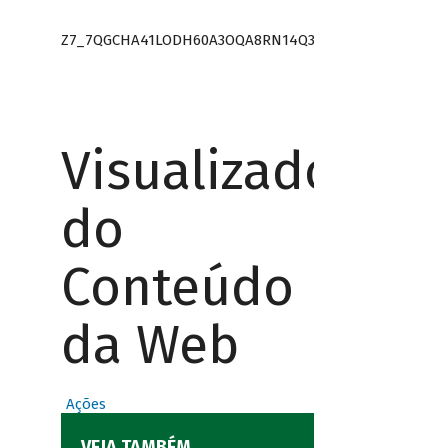
Z7_7QGCHA41LODH60A3OQA8RN14Q3
Visualizador
do
Conteúdo
da Web
Ações
VEJA TAMBÉM