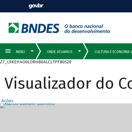
Z7_L9KEH4O0LORH80ALCLTPF80S20
Visualizador do 
Ações
Destaques Prin