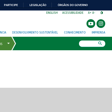
PARTICIPE
LEGISLAÇÃO
ÓRGÃOS DO GOVERNO
⁣
ENGLISH
ACESSIBILIDADE
A+
A-
NCIA
DESENVOLVIMENTO SUSTENTÁVEL
CONHECIMENTO
IMPRENSA
Busca
gem de tela