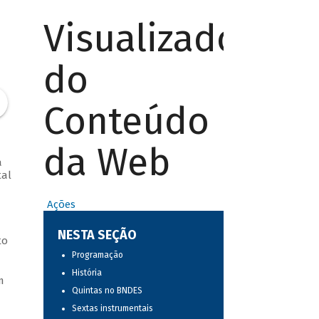
Visualizador
do
Conteúdo
da Web
a
tal
Ações
NESTA SEÇÃO
to
Programação
História
m
Quintas no BNDES
Sextas instrumentais