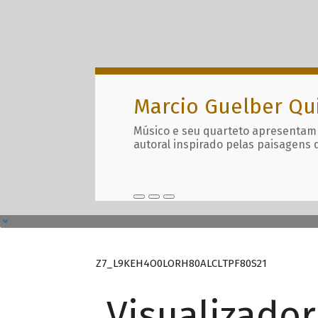
Marcio Guelber Qu
Músico e seu quarteto apresentam
autoral inspirado pelas paisagens 
Z7_L9KEH4O0LORH80ALCLTPF80S21
Visualizado