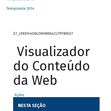
Temporada 2014
Z7_L9KEH4O0LORH80ALCLTPF80S27
Visualizador
do Conteúdo
da Web
Ações
NESTA SEÇÃO