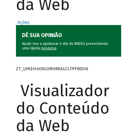
da Web
Ações
DÊ SUA OPINIÃO
Ajude-nos a aprimorar o site do BNDES preenchendo
uma rápida
pesquisa
.
Z7_L9KEH4O0LORH80ALCLTPF80SI6
Visualizador
do Conteúdo
da Web